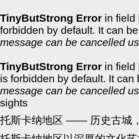
TinyButStrong Error
in field
forbidden by default. It can 
message can be cancelled usi
TinyButStrong Error
in field
is forbidden by default. It ca
message can be cancelled usi
sights
托斯卡纳地区 —— 历史古城
托斯卡纳地区以深厚的文化艺