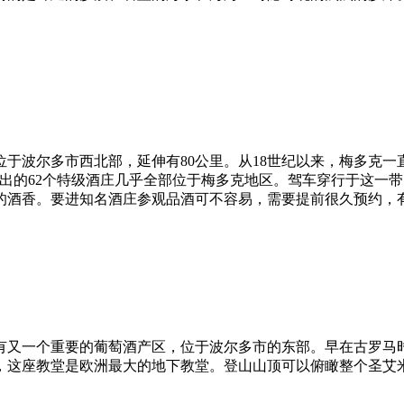
于波尔多市西北部，延伸有80公里。从18世纪以来，梅多克一
后评出的62个特级酒庄几乎全部位于梅多克地区。驾车穿行于这
的酒香。要进知名酒庄参观品酒可不容易，需要提前很久预约，
有又一个重要的葡萄酒产区，位于波尔多市的东部。早在古罗马
陷，这座教堂是欧洲最大的地下教堂。登山山顶可以俯瞰整个圣