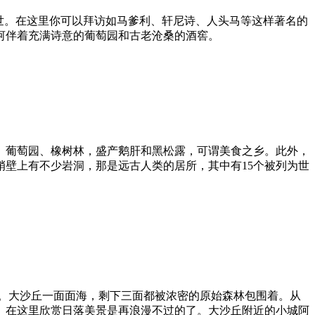
世。在这里你可以拜访如马爹利、轩尼诗、人头马等这样著名的
河伴着充满诗意的葡萄园和古老沧桑的酒窖。
、葡萄园、橡树林，盛产鹅肝和黑松露，可谓美食之乡。此外，
壁上有不少岩洞，那是远古人类的居所，其中有15个被列为世
沙子。大沙丘一面面海，剩下三面都被浓密的原始森林包围着。从
。在这里欣赏日落美景是再浪漫不过的了。大沙丘附近的小城阿