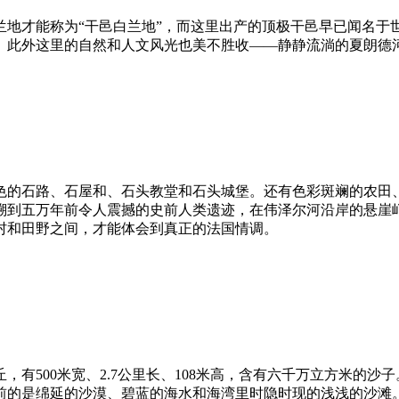
兰地才能称为“干邑白兰地”，而这里出产的顶极干邑早已闻名于
。此外这里的自然和人文风光也美不胜收——静静流淌的夏朗德
色的石路、石屋和、石头教堂和石头城堡。还有色彩斑斓的农田
溯到五万年前令人震撼的史前人类遗迹，在伟泽尔河沿岸的悬崖峭
村和田野之间，才能体会到真正的法国情调。
，有500米宽、2.7公里长、108米高，含有六千万立方米的
前的是绵延的沙漠、碧蓝的海水和海湾里时隐时现的浅浅的沙滩