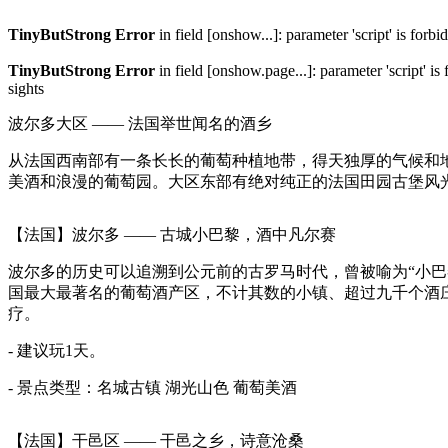
TinyButStrong Error
in field [onshow...]: parameter 'script' is for
TinyButStrong Error
in field [onshow.page...]: parameter 'script' i
sights
波尔多大区 —— 法国举世闻名的酒乡
从法国西南部有一条长长的葡萄种植地带，得天独厚的气候和
美酒和浪漫的葡萄园。大区东部有绝对纯正的法国田园古堡风
【法国】波尔多 —— 古城小巴黎，酒中凡尔赛
波尔多的历史可以追溯到公元前的古罗马时代，曾被喻为“小
国最大最著名的葡萄酒产区，不计其数的小镇、超过九千个酒
疗。
- 建议玩1天。
- 景点类型：
名城古镇
湖光山色
葡萄美酒
【法国】干邑区 —— 干邑之乡，诗意沧桑