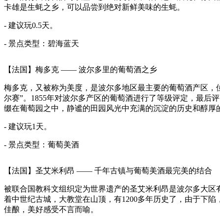
卡雄是生蚝之乡，可以品尝到绝对新鲜美味的生蚝。
- 建议玩0.5天。
- 景点类型：
碧海蓝天
【法国】梅多克 —— 波尔多里的葡萄酒之乡
梅多克，又被称为美度，是波尔多地区最主要的葡萄酒产区，位
尔赛”。1855年对波尔多产区的葡萄酒进行了等级评定，最
缀在葡萄园之中，静谧的田园风光中充满的沉淀的历史和醇厚
- 建议玩1天。
- 景点类型：
葡萄美酒
【法国】圣艾米利昂 —— 千年古镇与葡萄美酒最完美的结合
被联合国教科文组织定为世界遗产的圣艾米利昂是波尔多大区
着中世纪古城，大教堂在山顶，有1200多年历史了，由于下
佳酿，美好感受不言而喻。