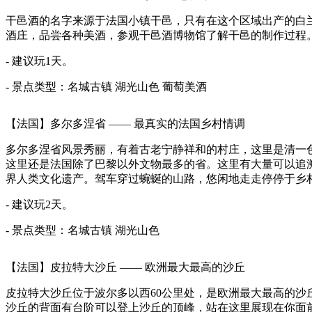
干邑酒的名字来源于法国小镇干邑，只有在这个区域出产的白
酒庄，品尝各种美酒，参观干邑酒博物馆了解干邑的制作过程
- 建议玩1天。
- 景点类型：
名城古镇
湖光山色
葡萄美酒
【法国】多尔多涅省 —— 最真实的法国乡村情调
多尔多涅省风景秀丽，有着古老宁静祥和的村庄，这里是清一
这里还是法国除了巴黎以外文物最多的省。这里有大量可以追
界人类文化遗产。驾车穿过蜿蜒的山路，悠闲地走走停停于乡
- 建议玩2天。
- 景点类型：
名城古镇
湖光山色
【法国】皮拉特大沙丘 —— 欧洲最大最高的沙丘
皮拉特大沙丘位于波尔多以西60公里处，是欧洲最大最高的沙丘
沙丘的背面有台阶可以登上沙丘的顶峰，站在这里展现在你面