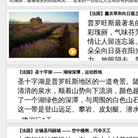
纪城镇，慵懒惬意的田园风光......这里的一切会让人忘却所有的
【法国】薰衣草和向日葵之
普罗旺斯最著名
彩瑰丽，气味芬
情让人留连忘返
朵朵向日葵在阳
力。放眼望去，
一起的大彩绸。
【法国】圣十字湖 —— 湖绿深潭，运动胜地
- 建议玩1天。
圣十字湖是普罗旺斯地区的一道奇景。
清清的泉水，顺着山势向下流淌，颜色
- 景点类型：
湖
了一个湖绿色的深潭，与周围的白色山
这一带是登山远足、攀岩、皮划艇、潜
- 建议玩1天。
- 景点类型：
湖光山色
挑战自我
【法国】古镇圣玛丽城 —— 空中楼阁，巧夺天工