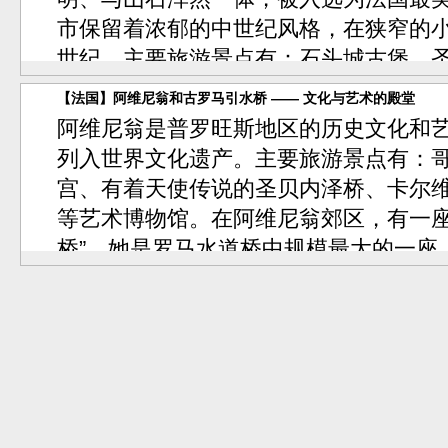
市保留着浓郁的中世纪风格，在狭窄的
世纪。主要旅游景点有：石头城古堡、
古老的赛农克修道院。在石头城可品尝
【法国】阿维尼翁和古罗马引水桥 —— 文化与艺术的殿堂
萄酒，还有可口的普罗旺斯特色菜肴。
阿维尼翁是普罗旺斯地区的历史文化和
- 建议玩0.5天。
列入世界文化遗产。主要旅游景点有：
宫、有着天使传说的圣贝内泽桥、卡尔维
- 景点类型：
名城古镇
湖光山色
等艺术博物馆。在阿维尼翁郊区，有一座
桥”，她是罗马水道桥中规模最大的一座
国建筑的恢宏气势和精湛工艺，被列入
- 建议玩1天。
- 景点类型：
名城古镇