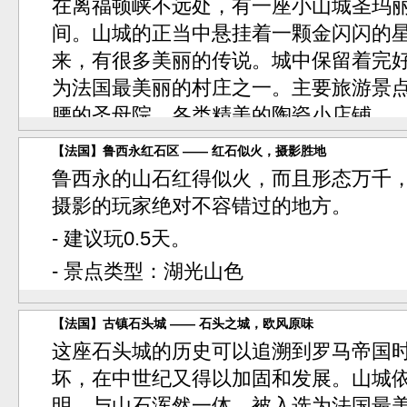
在离福顿峡不远处，有一座小山城圣玛
间。山城的正当中悬挂着一颗金闪闪的
来，有很多美丽的传说。城中保留着完
为法国最美丽的村庄之一。主要旅游景
腰的圣母院、各类精美的陶瓷小店铺。
- 建议玩0.5天。
【法国】鲁西永红石区 —— 红石似火，摄影胜地
鲁西永的山石红得似火，而且形态万千
- 景点类型：
名城古镇
摄影的玩家绝对不容错过的地方。
- 建议玩0.5天。
- 景点类型：
湖光山色
【法国】古镇石头城 —— 石头之城，欧风原味
这座石头城的历史可以追溯到罗马帝国
坏，在中世纪又得以加固和发展。山城
明、与山石浑然一体，被入选为法国最